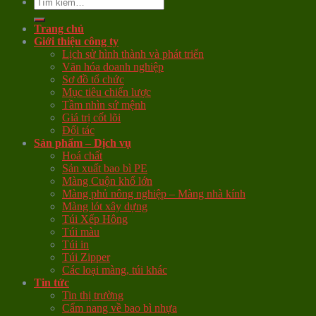
Tìm
kiếm:
Trang chủ
Giới thiệu công ty
Lịch sử hình thành và phát triển
Văn hóa doanh nghiệp
Sơ đồ tổ chức
Mục tiêu chiến lược
Tầm nhìn sứ mệnh
Giá trị cốt lõi
Đối tác
Sản phẩm – Dịch vụ
Hoá chất
Sản xuất bao bì PE
Màng Cuộn khổ lớn
Màng phủ nông nghiệp – Màng nhà kính
Màng lót xây dựng
Túi Xếp Hông
Túi màu
Túi in
Túi Zipper
Các loại màng, túi khác
Tin tức
Tin thị trường
Cẩm nang về bao bì nhựa