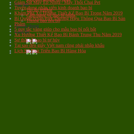
Giám Sát Máy Ép Nhựa / Máy Thổi Chai Pet
Tin tức
Tuyển dụng nhân viên kinh doanh bao bì
Tin thị trường
Khám Phá Xu Hướng Thiết Kế Bao Bì Trong Năm 2019
Cẩm nang về bao bì nhựa
Bí Quyết Nhận Biết Thương Hiệu Thông Qua Bao Bì Sản
Thông báo nội bộ
Phẩm
Tuyển dụng
5 quy tắc vàng giúp cho mẫu bao bì nổi bật
Liên hệ
Xu Hướng Thiết Kế Bao Bì Bánh Trung Thu Năm 2019
Sự thật về bao bì tự hủy
Tại sao đến giấy Việt nam cũng phải nhập khẩu
Lịch Sử Phát Triển Bao Bì Hàng Hóa