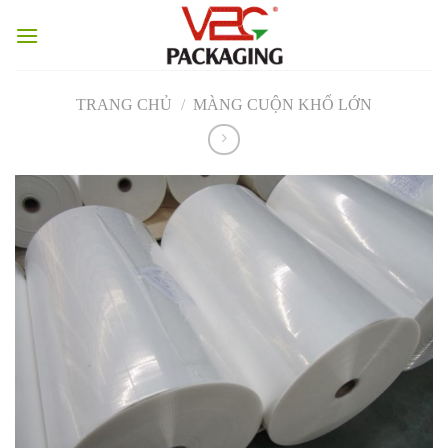
Skip
to
content
TRANG CHỦ
/
MÀNG CUỘN KHỔ LỚN