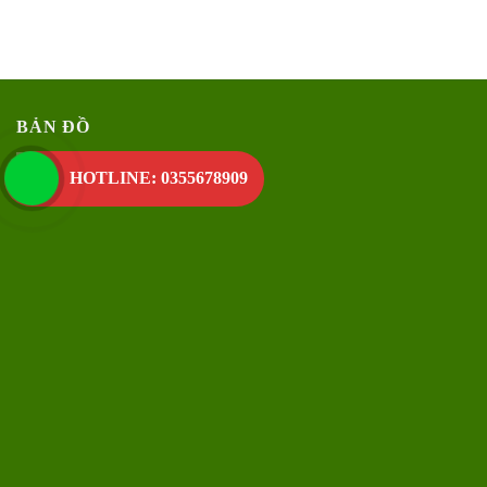
BẢN ĐỒ
HOTLINE: 0355678909