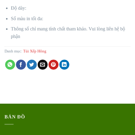
Độ dày:
Số màu in tối đa:
Thông số chỉ mang tính chất tham khảo. Vui lòng liên hệ bộ
phận
Danh mục:
Túi Xếp Hông
BẢN ĐỒ